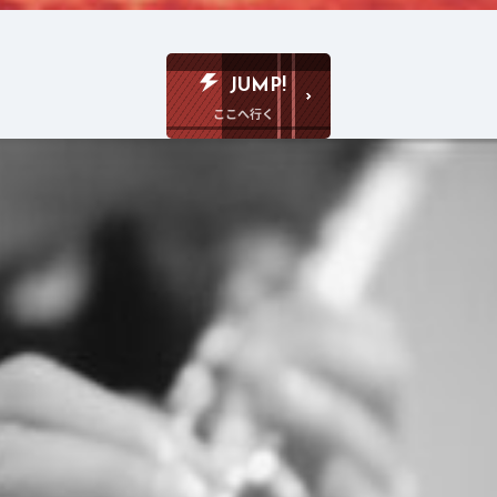
と
JUMP!