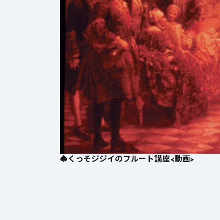
♠️くっそジジイのフルート講座<動画>