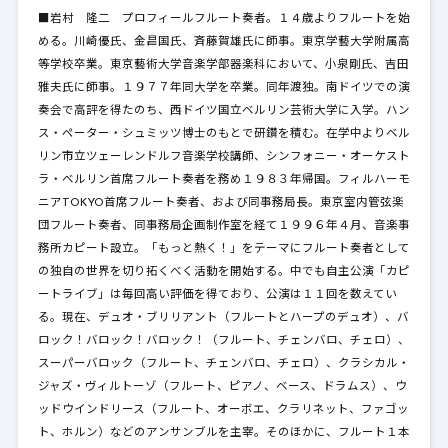
■岩村 隆二 プロフィールフルート奏者。１４歳よりフルートを始
める。川崎優氏、金昌国氏、斉藤賀雄氏に師事。東京学藝大学附属高
等学校卒業。東京藝術大学音楽学部器楽科において、小泉剛氏、吉田
雅夫氏に師事。１９７７年同大学を卒業。同年渡独。南ドイツでの演
奏会で高評を得たのち、西ドイツ国立ベルリン芸術大学に入学。ハン
ス・ペーター・シュミッツ博士のもとで研鑽を積む。在学中よりベル
リン市立ツェーレンドルフ音楽学校講師、シンフォニー・オーケスト
ラ・ベルリン首席フルート奏者を務め１９８３年帰国。フィルハーモ
ニアTOKYO首席フルート奏者、および同事務局長。東京室内管弦楽
団フルート奏者、同事務局企画制作室を経て１９９６年４月、音楽事
務所カピート設立。「もっと熱く！」をテーマにフルート奏者として
の独自の世界を切り拓くべく活動を開始する。中でも自主公演「カピ
ートライブ」は毎回高い評価を得ており、公演は１１回を数えてい
る。現在、デュオ・ブリリアント（フルートとハープのデュオ）、バ
ロック！バロック！バロック！（フルート、チェンバロ、チェロ）、
スーパーバロック（フルート、チェンバロ、チェロ）、クラシカル・
ジャズ・ヴィルトーゾ（フルート、ピアノ、ベース、ドラムス）、ウ
ッドウインドリース（フルート、オーボエ、クラリネット、ファゴッ
ト、ホルン）などのアンサンブルを主宰。そのほかに、フルート１本