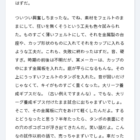
はずだ。
ついつい興奮しちまったな。でね、素材をフェルトのま
まにして、狂いを無くそうという工夫も色々試みられ
た。ものすごく薄いフェルトにして、それを金属製の台
座や、カップ形状のものに入れてそれをカップに入れる
ような工夫だ。これも、失敗に終わったはずだ。音、硬
すぎ。時期の前後は不明だが、某メーカーは、カップの
中にまず金属板を入れた。底が平らになるもんな。その
上にうっすいフェルトのタンポを入れた。音が固いだけ
じゃなくて、キイがものすごく重くなった。大リーフ養
成ギプスだな。（古い例えですまんな）。でもな、大リ
ーグ養成ギプス付けたまま試合に出ちゃまずいでしょ。
そこで、その金属板に穴をあけて軽くしたんだよ。する
とどうなったと思う？半年たったら、タンポの表面にそ
の穴のポコポコが浮き出てきたんだ。笑い話だよ。こん
なの試作以前の話で、売っちゃまずいでしょ。車だった