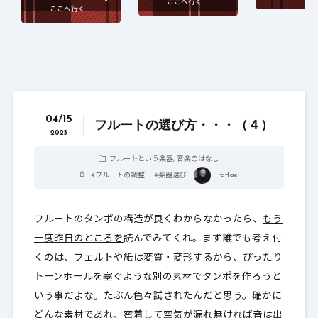
04/15
フルートの選び方・・・（４）
2025
フルートという楽器
,
音楽のはなし
raffael
#
フルートの調整
#
楽器選び
フルートのタンポの構造が良くわからなかったら、
もう
一度昨日のところを
読んでみてくれ。まず誰でも考え付
くのは、フェルトや紙は変質・変形するから、ぴったり
トーンホールを塞ぐような別の素材でタンポを作ろうと
いう事だよな。たぶん色々試されたんだと思う。確かに
どんな素材であれ、密着して空気が漏れ無ければ音は出