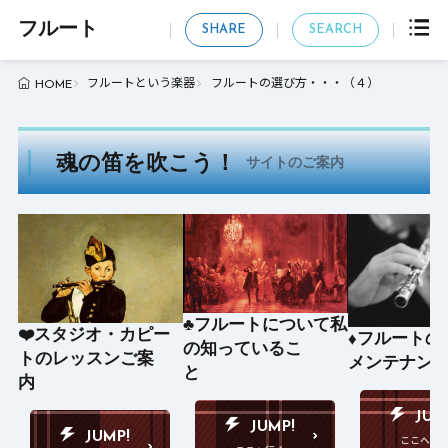
フルート
SHARE
SEARCH
フルートという楽器
フルートの選び方・・・（４）
HOME
魂の笛を吹こう！
サイトのご案内
♣️フルートについて私
❤️スタジオ・カピー
♦️フルート
の知っているこ
トのレッスンご案
メンテナン
と
内
JUM
JUMP!
JUMP!