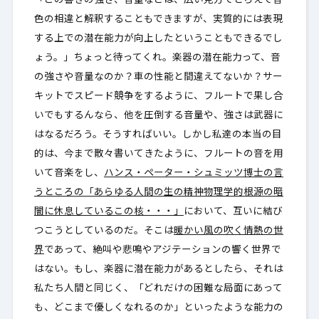
「この響きの強さ、音量などは、広い見方でとらえて音
色の相違と解釈することもできますが、実質的には表現
する上での潜在能力が向上したということもできるでし
ょう。」ちょっと待ってくれ。楽器の潜在能力って、音
の強さや音量なのか？車の性能と間違えてないか？サー
キットでスピード競争をするように、フルートで果し合
いでもするんなら、他を圧倒する音量や、強さは武器に
はなるだろう。そうすればいい。しかし私達の本当の目
的は、今まで散々書いてきたように、フルートの音を用
いて音楽をし、
ハンス・ペーター・シュミッツ博士の言
うところの「あらゆる人間の生の精神物理学的根源の暗
闇に休息しているこの核・・・」
において、互いに結び
つこうとしているのだ。そこは
暖かい風の吹く情熱の世
界
であって、絶叫や悲鳴やアジテーションの響く世界で
はない。もし、楽器に潜在能力があるとしたら、それは
私たち人間と同じく、「どれだけの困難な局面にあって
も、どこまで優しくなれるのか」といったような能力の