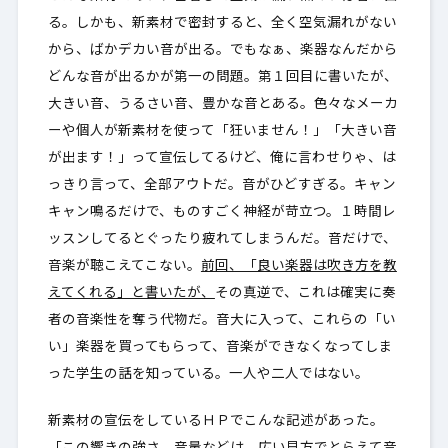
る。しかも、新素材で密封すると、全く空気漏れがない
から、ばかデカい音が出る。でもなぁ、楽器なんだから
どんな音が出るかが第一の問題。第１回目に書いたが、
大きい音、うるさい音、豊かな音とある。色々なメーカ
ーや個人が新素材を使って「狂いません！」「大きい音
が出ます！」って宣伝してるけど、俺に言わせりゃ、は
っきり言って、全部アウトだ。音がひどすぎる。キャン
キャン鳴るだけで、ものすごく神経が苛立つ。１時間レ
ッスンしてるとぐったり疲れてしまうんだ。音だけで、
音楽が聴こえてこない。
前回、「良い楽器は吹き方を教
えてくれる」と書いたが、
その真逆で、これは確実に奏
者の音楽性を奪う代物だ。音大に入って、これらの「い
い」楽器を買ってもらって、音楽ができなくなってしま
った学生の話を知っている。一人や二人ではない。
新素材の宣伝をしているＨＰでこんな記述があった。