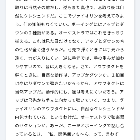
取りは当然その前だし、逆もまた真也で、息取り後は自
然にクレシェンドだ。ここでヴァイオリンを考えてみよ
う。何の知識もなくていい。ボーイングにはアップとダ
ウンの２種類がある。オーケストラではこれをきっちり
揃える。これは見た目だけでなく、アップとダウンの音
の性格が全く違うからだ。弓先で弾くときには手元から
遠く、力が入りにくい。逆に手元では、手の重みが加わ
りやすいので、音は大きくなる。さて、アウフタクトを
弾くときに、自然な動作は、アップかダウンか。１拍目
はやはりダウンで弾きたいだろうから、アウフタクトは
当然アップだ。動作的にも、逆は考えにくいだろう。ア
ップは弓先から手元に向かって弾いていく、つまり、ヴ
ァイオリンのアウフタクトには、自然なクレシェンドが
内包されている。というわけだ。オーケストラで弦楽器
のセクションが、あーだ、こーだとボーイングで話し合
っているとき、「私、関係無いも～ん」って、言わず