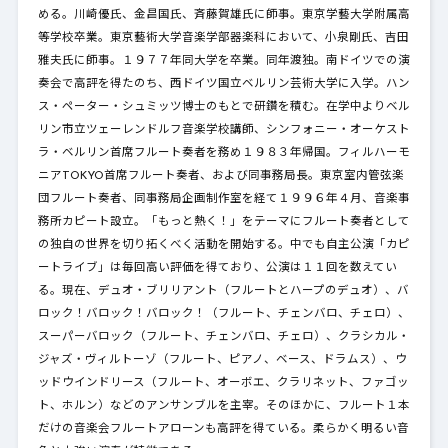
める。川崎優氏、金昌国氏、斉藤賀雄氏に師事。東京学藝大学附属高
等学校卒業。東京藝術大学音楽学部器楽科において、小泉剛氏、吉田
雅夫氏に師事。１９７７年同大学を卒業。同年渡独。南ドイツでの演
奏会で高評を得たのち、西ドイツ国立ベルリン芸術大学に入学。ハン
ス・ペーター・シュミッツ博士のもとで研鑽を積む。在学中よりベル
リン市立ツェーレンドルフ音楽学校講師、シンフォニー・オーケスト
ラ・ベルリン首席フルート奏者を務め１９８３年帰国。フィルハーモ
ニアTOKYO首席フルート奏者、および同事務局長。東京室内管弦楽
団フルート奏者、同事務局企画制作室を経て１９９６年４月、音楽事
務所カピート設立。「もっと熱く！」をテーマにフルート奏者として
の独自の世界を切り拓くべく活動を開始する。中でも自主公演「カピ
ートライブ」は毎回高い評価を得ており、公演は１１回を数えてい
る。現在、デュオ・ブリリアント（フルートとハープのデュオ）、バ
ロック！バロック！バロック！（フルート、チェンバロ、チェロ）、
スーパーバロック（フルート、チェンバロ、チェロ）、クラシカル・
ジャズ・ヴィルトーゾ（フルート、ピアノ、ベース、ドラムス）、ウ
ッドウインドリース（フルート、オーボエ、クラリネット、ファゴッ
ト、ホルン）などのアンサンブルを主宰。そのほかに、フルート１本
だけの音楽会フルートアローンも高評を得ている。柔らかく明るい音