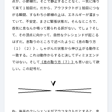
点が、小節線だ。そこで静止することなく、一気に降り
て来て１拍目だ。だから、アウフタクトが１拍目につな
がる瞬間、すなわち小節線の上は、エネルギーが溜まっ
ていて、不安定、まさに緊張状態だ。そんなところで、
呑気に息なんか吸って居られる訳がない。でしょ？そし
て、その頂点に向かって、自然なクレシェンドが起こる
はずだ。息取りのところで述べたように《息の取り方
（１）（２）》、しゃがんだ状態から伸び上がる動作と
一致する。これは動作からすると決してディミヌエンド
ではない。そして
《息の取り方（７）》
も思い出して欲
しい。この記号だ。
ね。後半のクレシェンドがアウフタクトだとすると、息