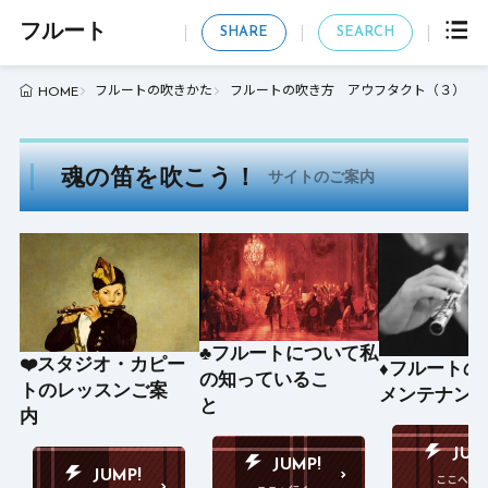
フルート
SHARE
SEARCH
フルートの吹きかた
フルートの吹き方 アウフタクト（３）
HOME
魂の笛を吹こう！
サイトのご案内
♣️フルートについて私
❤️スタジオ・カピー
♦️フルート
の知っているこ
トのレッスンご案
メンテナン
と
内
JUM
JUMP!
JUMP!