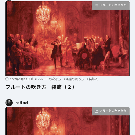
フルートの吹きかた
2017年2月22日
#
フルートの吹き方
#
楽譜の読み方
#
装飾法
フルートの吹き方 装飾（２）
raffael
フルートの吹きかた