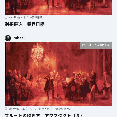
2017年2月20日
#
業界用語
別冊綴込 業界用語
raffael
フルートの吹きかた
2017年2月18日
#
フルートの吹き方
#
楽譜の読み方
フルートの吹き方 アウフタクト（３）