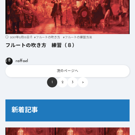
2017年2月15日
#
フルートの吹き方
#
フルートの練習方法
フルートの吹き方 練習（８）
raffael
次のページへ
1
2
3
>
新着記事