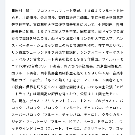
■岩村 隆二 プロフィールフルート奏者。１４歳よりフルートを始
める。川崎優氏、金昌国氏、斉藤賀雄氏に師事。東京学藝大学附属高
等学校卒業。東京藝術大学音楽学部器楽科において、小泉剛氏、吉田
雅夫氏に師事。１９７７年同大学を卒業。同年渡独。南ドイツでの演
奏会で高評を得たのち、西ドイツ国立ベルリン芸術大学に入学。ハン
ス・ペーター・シュミッツ博士のもとで研鑽を積む。在学中よりベル
リン市立ツェーレンドルフ音楽学校講師、シンフォニー・オーケスト
ラ・ベルリン首席フルート奏者を務め１９８３年帰国。フィルハーモ
ニアTOKYO首席フルート奏者、および同事務局長。東京室内管弦楽
団フルート奏者、同事務局企画制作室を経て１９９６年４月、音楽事
務所カピート設立。「もっと熱く！」をテーマにフルート奏者として
の独自の世界を切り拓くべく活動を開始する。中でも自主公演「カピ
ートライブ」は毎回高い評価を得ており、公演は１１回を数えてい
る。現在、デュオ・ブリリアント（フルートとハープのデュオ）、バ
ロック！バロック！バロック！（フルート、チェンバロ、チェロ）、
スーパーバロック（フルート、チェンバロ、チェロ）、クラシカル・
ジャズ・ヴィルトーゾ（フルート、ピアノ、ベース、ドラムス）、ウ
ッドウインドリース（フルート、オーボエ、クラリネット、ファゴッ