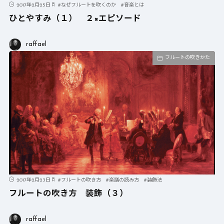
2017年2月25日
#
なぜフルートを吹くのか
#
音楽とは
ひとやすみ（１） ２×エピソード
raffael
フルートの吹きかた
2017年2月23日
#
フルートの吹き方
#
楽譜の読み方
#
装飾法
フルートの吹き方 装飾（３）
raffael