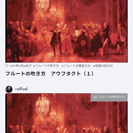
2017年2月16日
#
フルートの吹き方
#
フルートの練習方法
#
楽譜の読み方
フルートの吹き方 アウフタクト（１）
raffael
フルートの吹きかた