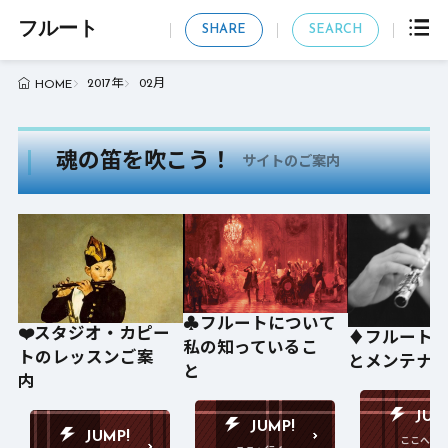
フルート
SHARE
SEARCH
2017年
02月
HOME
魂の笛を吹こう！
サイトのご案内
♣️フルートについて
❤️スタジオ・カピー
♦️フルート
私の知っているこ
トのレッスンご案
とメンテナ
と
内
JUM
JUMP!
JUMP!