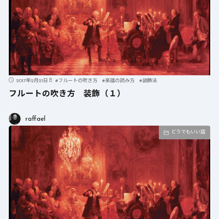
2017年2月21日
#
フルートの吹き方
#
楽譜の読み方
#
装飾法
フルートの吹き方 装飾（１）
raffael
どうでもいい話