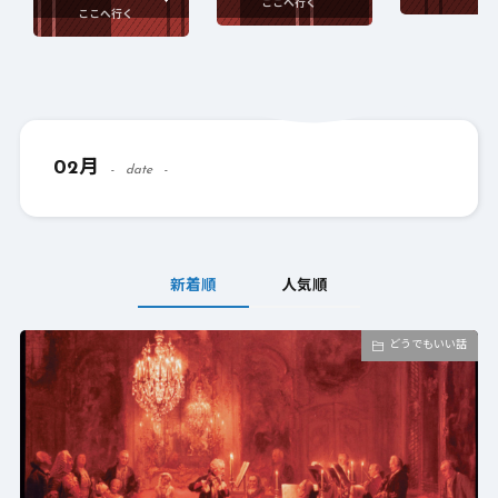
02月
date
新着順
人気順
どうでもいい話