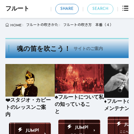
フルート
SHARE
SEARCH
フルートの吹きかた
フルートの吹き方 本番（４）
HOME
魂の笛を吹こう！
サイトのご案内
♣️フルートについて私
❤️スタジオ・カピー
♦️フルート
の知っているこ
トのレッスンご案
メンテナン
と
内
JUM
JUMP!
JUMP!