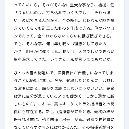
ってんだから。それがそんなに重大な事なら、機械に任
せりゃいいのよ。打ち込みでいくらでも、「それっぽ
い」のはできるんだから、今の時代。ＣＤなんか継ぎ接
ぎでいくらでも訂正したものを作成できる。俺のパソコ
ンでだって、全くわからないくらいに継ぎ接ぎできる。
でも、そんな事、何百年も我々は理想としてきたの
か？ 明らかに違うよな。我々は、人間でしかできない
事を追求してきた、いまさら、私が言うまでもないが。
ひとつの音の間違いで、演奏自体が台無しになってしま
うことは絶対に無い。だが、登場したとたんに、台無し
な演奏はある。聴衆を馬鹿にしないほうがいいい。聴衆
は常に自分が思っているよりも暖かく、しかし遥かに厳
しいものだ。これは、実はオーケストラと指揮者との関
係にも存在する。新しい指揮者が来たとき、最初の棒が
振られる前に、殆ど関係は出来上がる。敏感で神経質に
なっているオケマンにはわかるんだ、その指揮者が何を