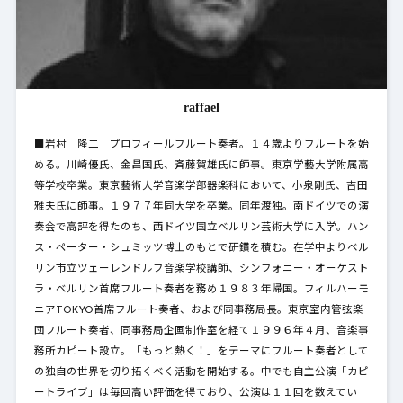
raffael
■岩村 隆二 プロフィールフルート奏者。１４歳よりフルートを始
める。川崎優氏、金昌国氏、斉藤賀雄氏に師事。東京学藝大学附属高
等学校卒業。東京藝術大学音楽学部器楽科において、小泉剛氏、吉田
雅夫氏に師事。１９７７年同大学を卒業。同年渡独。南ドイツでの演
奏会で高評を得たのち、西ドイツ国立ベルリン芸術大学に入学。ハン
ス・ペーター・シュミッツ博士のもとで研鑽を積む。在学中よりベル
リン市立ツェーレンドルフ音楽学校講師、シンフォニー・オーケスト
ラ・ベルリン首席フルート奏者を務め１９８３年帰国。フィルハーモ
ニアTOKYO首席フルート奏者、および同事務局長。東京室内管弦楽
団フルート奏者、同事務局企画制作室を経て１９９６年４月、音楽事
務所カピート設立。「もっと熱く！」をテーマにフルート奏者として
の独自の世界を切り拓くべく活動を開始する。中でも自主公演「カピ
ートライブ」は毎回高い評価を得ており、公演は１１回を数えてい