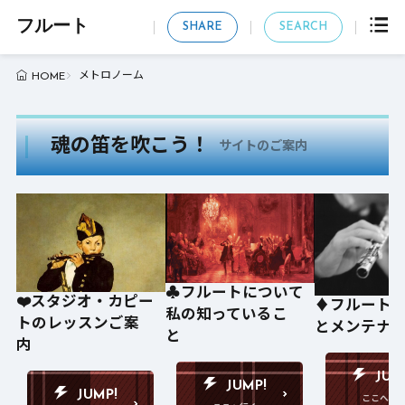
フルート
SHARE
SEARCH
メトロノーム
HOME
魂の笛を吹こう！
サイトのご案内
♣️フルートについて
❤️スタジオ・カピー
♦️フルート
私の知っているこ
トのレッスンご案
とメンテナ
と
内
JUM
JUMP!
JUMP!