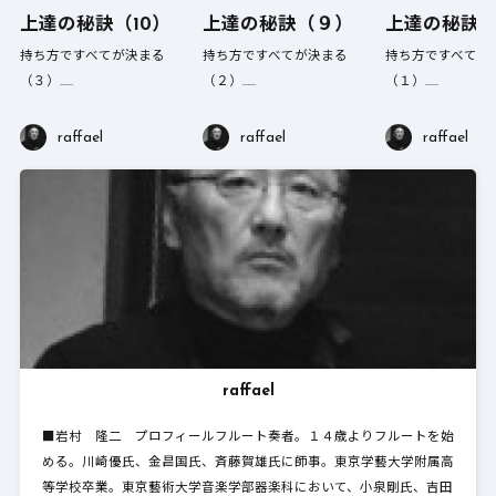
上達の秘訣（10）
上達の秘訣（９）
上達の秘訣
持ち方ですべてが決まる
持ち方ですべてが決まる
持ち方ですべてが
（３）……
（２）……
（１）……
raffael
raffael
raffael
raffael
■岩村 隆二 プロフィールフルート奏者。１４歳よりフルートを始
める。川崎優氏、金昌国氏、斉藤賀雄氏に師事。東京学藝大学附属高
等学校卒業。東京藝術大学音楽学部器楽科において、小泉剛氏、吉田